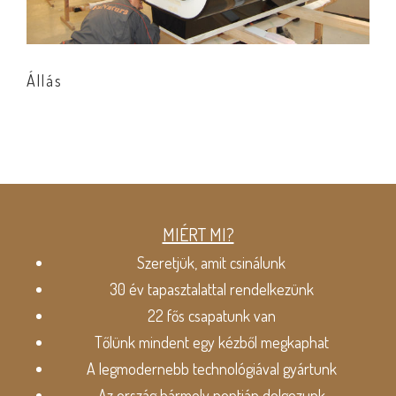
Állás
MIÉRT MI?
Szeretjük, amit csinálunk
30 év tapasztalattal rendelkezünk
22 fős csapatunk van
Tőlünk mindent egy kézből megkaphat
A legmodernebb technológiával gyártunk
Az ország bármely pontján dolgozunk