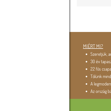
MIÉRT MI?
Szeretjük, a
30 év tapas
22 fős csap
Tőlünk min
A legmodern
Az ország b