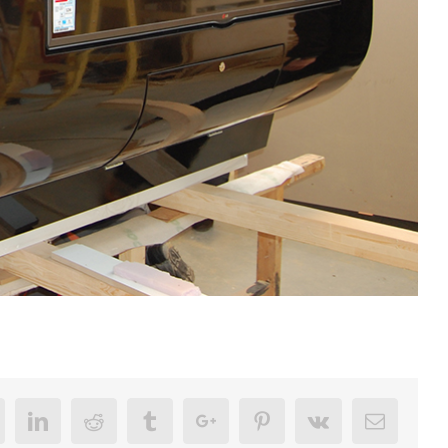
ok
witter
Linkedin
Reddit
Tumblr
Google+
Pinterest
Vk
Email