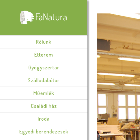
View
Larger
Image
Rólunk
Étterem
Gyógyszertár
Szállodabútor
Műemlék
Családi ház
Iroda
Egyedi berendezések