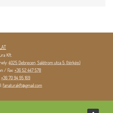
LAT
ura Kft.
hely:
4025 Debrecen, Salétrom utca 5. (térkép)
on / Fax:
+36 52 447 578
:
+36 70 94 95 169
l:
fanaturakft@gmail.com