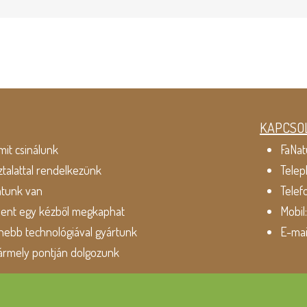
KAPCSO
mit csinálunk
FaNat
ztalattal rendelkezünk
Telep
atunk van
Telef
dent egy kézből megkaphat
Mobil
ebb technológiával gyártunk
E-mai
ármely pontján dolgozunk