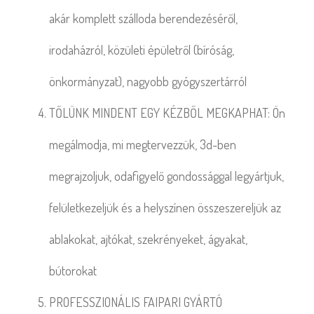
akár komplett szálloda berendezéséről,
irodaházról, közületi épületről (bíróság,
önkormányzat), nagyobb gyógyszertárról
TŐLÜNK MINDENT EGY KÉZBŐL MEGKAPHAT: Ön
megálmodja, mi megtervezzük, 3d-ben
megrajzoljuk, odafigyelő gondossággal legyártjuk,
felületkezeljük és a helyszínen összeszereljük az
ablakokat, ajtókat, szekrényeket, ágyakat,
bútorokat
PROFESSZIONÁLIS FAIPARI GYÁRTÓ