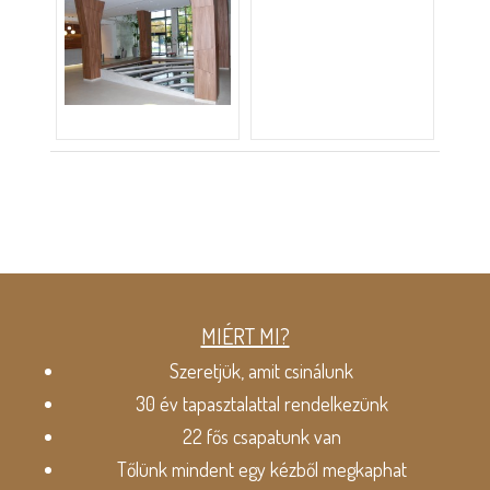
MIÉRT MI?
Szeretjük, amit csinálunk
30 év tapasztalattal rendelkezünk
22 fős csapatunk van
Tőlünk mindent egy kézből megkaphat