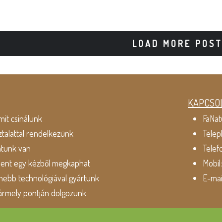
LOAD MORE POS
KAPCSO
mit csinálunk
FaNat
ztalattal rendelkezünk
Telep
atunk van
Telef
dent egy kézből megkaphat
Mobil
ebb technológiával gyártunk
E-mai
ármely pontján dolgozunk