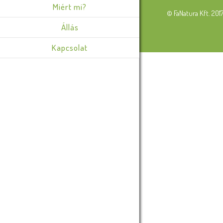
Miért mi?
© FaNatura Kft. 201
Állás
Kapcsolat