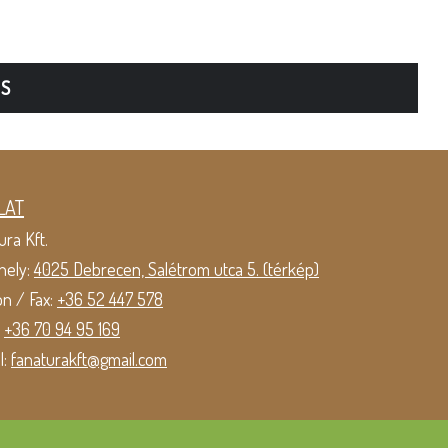
TS
LAT
ura Kft.
hely:
4025 Debrecen, Salétrom utca 5. (térkép)
on / Fax:
+36 52 447 578
:
+36 70 94 95 169
l:
fanaturakft@gmail.com