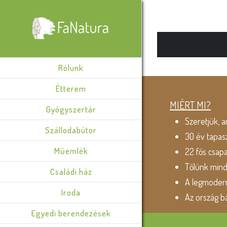
Rólunk
Étterem
MIÉRT MI?
Gyógyszertár
Szeretjük, a
Szállodabútor
30 év tapas
Műemlék
22 fős csap
Tőlünk min
Családi ház
A legmodern
Iroda
Az ország b
Egyedi berendezések