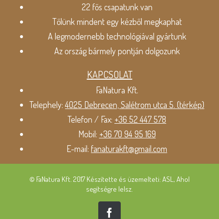
22 fős csapatunk van
Tőlünk mindent egy kézből megkaphat
A legmodernebb technológiával gyártunk
Az ország bármely pontján dolgozunk
KAPCSOLAT
FaNatura Kft.
Telephely:
4025 Debrecen, Salétrom utca 5. (térkép)
Telefon / Fax:
+36 52 447 578
Mobil:
+36 70 94 95 169
E-mail:
fanaturakft@gmail.com
© FaNatura Kft. 2017 Készítette és üzemelteti: ASL, Ahol
segítségre lelsz.
Facebook