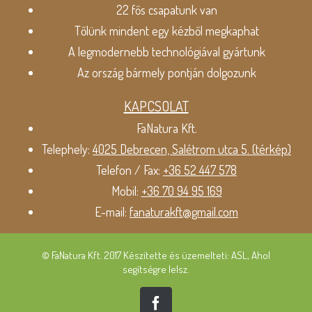
22 fős csapatunk van
Tőlünk mindent egy kézből megkaphat
A legmodernebb technológiával gyártunk
Az ország bármely pontján dolgozunk
KAPCSOLAT
FaNatura Kft.
Telephely:
4025 Debrecen, Salétrom utca 5. (térkép)
Telefon / Fax:
+36 52 447 578
Mobil:
+36 70 94 95 169
E-mail:
fanaturakft@gmail.com
© FaNatura Kft. 2017 Készítette és üzemelteti: ASL, Ahol
segítségre lelsz.
Facebook