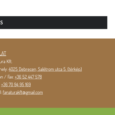
TS
LAT
ura Kft.
hely:
4025 Debrecen, Salétrom utca 5. (térkép)
on / Fax:
+36 52 447 578
:
+36 70 94 95 169
l:
fanaturakft@gmail.com