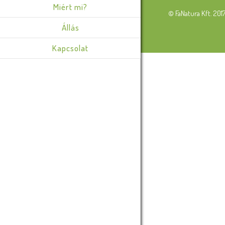
Miért mi?
© FaNatura Kft. 201
Állás
Kapcsolat