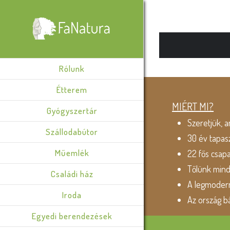
Rólunk
Étterem
MIÉRT MI?
Gyógyszertár
Szeretjük, a
Szállodabútor
30 év tapas
Műemlék
22 fős csap
Tőlünk min
Családi ház
A legmodern
Iroda
Az ország b
Egyedi berendezések