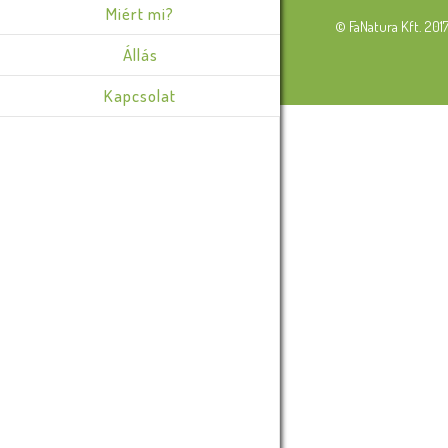
Miért mi?
© FaNatura Kft. 201
Állás
Kapcsolat