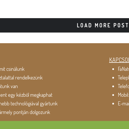
LOAD MORE POS
KAPCSO
mit csinálunk
FaNat
ztalattal rendelkezünk
Telep
atunk van
Telef
dent egy kézből megkaphat
Mobil
ebb technológiával gyártunk
E-mai
ármely pontján dolgozunk