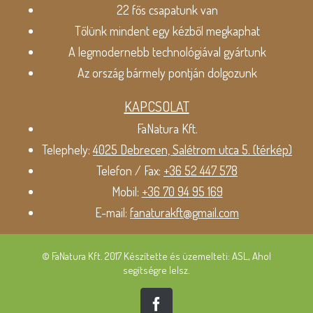
22 fős csapatunk van
Tőlünk mindent egy kézből megkaphat
A legmodernebb technológiával gyártunk
Az ország bármely pontján dolgozunk
KAPCSOLAT
FaNatura Kft.
Telephely:
4025 Debrecen, Salétrom utca 5. (térkép)
Telefon / Fax:
+36 52 447 578
Mobil:
+36 70 94 95 169
E-mail:
fanaturakft@gmail.com
© FaNatura Kft. 2017 Készítette és üzemelteti: ASL, Ahol
segítségre lelsz.
Facebook