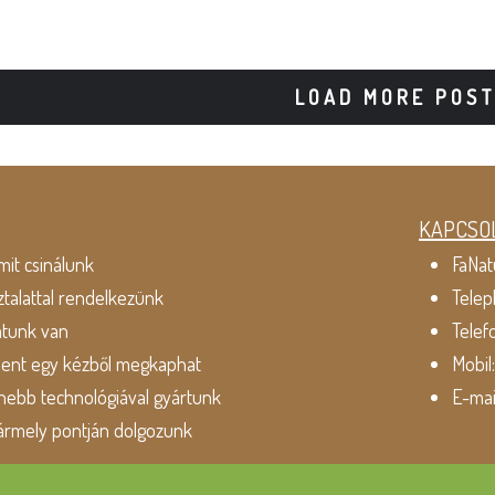
LOAD MORE POS
KAPCSO
mit csinálunk
FaNat
ztalattal rendelkezünk
Telep
atunk van
Telef
dent egy kézből megkaphat
Mobil
ebb technológiával gyártunk
E-mai
ármely pontján dolgozunk