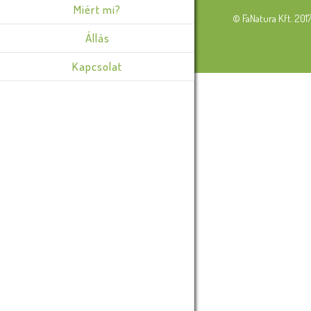
Miért mi?
© FaNatura Kft. 201
Állás
Kapcsolat