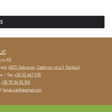
TS
LAT
ura Kft.
hely:
4025 Debrecen, Salétrom utca 5. (térkép)
on / Fax:
+36 52 447 578
:
+36 70 94 95 169
l:
fanaturakft@gmail.com