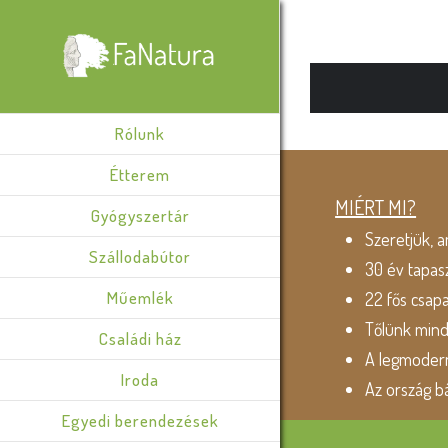
Rólunk
Étterem
MIÉRT MI?
Gyógyszertár
Szeretjük, a
Szállodabútor
30 év tapas
Műemlék
22 fős csap
Tőlünk min
Családi ház
A legmodern
Iroda
Az ország b
Egyedi berendezések