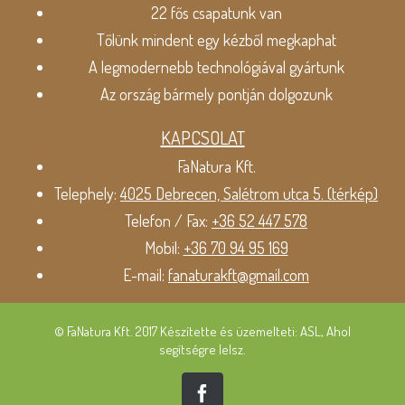
22 fős csapatunk van
Tőlünk mindent egy kézből megkaphat
A legmodernebb technológiával gyártunk
Az ország bármely pontján dolgozunk
KAPCSOLAT
FaNatura Kft.
Telephely:
4025 Debrecen, Salétrom utca 5. (térkép)
Telefon / Fax:
+36 52 447 578
Mobil:
+36 70 94 95 169
E-mail:
fanaturakft@gmail.com
© FaNatura Kft. 2017 Készítette és üzemelteti: ASL, Ahol
segítségre lelsz.
Facebook