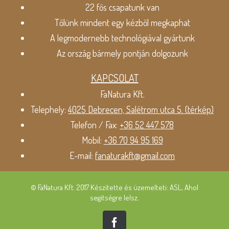
22 fős csapatunk van
Tőlünk mindent egy kézből megkaphat
A legmodernebb technológiával gyártunk
Az ország bármely pontján dolgozunk
KAPCSOLAT
FaNatura Kft.
Telephely:
4025 Debrecen, Salétrom utca 5. (térkép)
Telefon / Fax:
+36 52 447 578
Mobil:
+36 70 94 95 169
E-mail:
fanaturakft@gmail.com
© FaNatura Kft. 2017 Készítette és üzemelteti: ASL, Ahol
segítségre lelsz.
Facebook