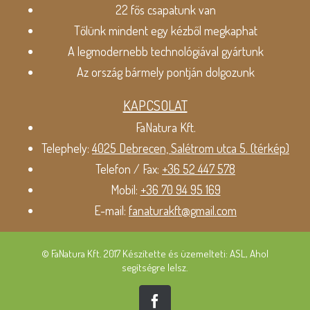
22 fős csapatunk van
Tőlünk mindent egy kézből megkaphat
A legmodernebb technológiával gyártunk
Az ország bármely pontján dolgozunk
KAPCSOLAT
FaNatura Kft.
Telephely:
4025 Debrecen, Salétrom utca 5. (térkép)
Telefon / Fax:
+36 52 447 578
Mobil:
+36 70 94 95 169
E-mail:
fanaturakft@gmail.com
© FaNatura Kft. 2017 Készítette és üzemelteti: ASL, Ahol
segítségre lelsz.
Facebook