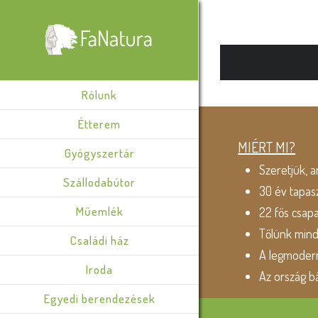
Rólunk
Étterem
MIÉRT MI?
Gyógyszertár
Szeretjük, a
Szállodabútor
30 év tapas
Műemlék
22 fős csap
Tőlünk min
Családi ház
A legmodern
Iroda
Az ország b
Egyedi berendezések