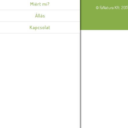
Miért mi?
© FaNatura Kft. 201
Állás
Kapcsolat