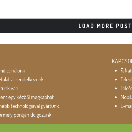
LOAD MORE POS
KAPCSO
mit csinálunk
FaNat
ztalattal rendelkezünk
Telep
atunk van
Telef
dent egy kézből megkaphat
Mobil
ebb technológiával gyártunk
E-mai
ármely pontján dolgozunk