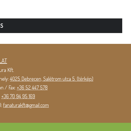
TS
LAT
ura Kft.
hely:
4025 Debrecen, Salétrom utca 5. (térkép)
on / Fax:
+36 52 447 578
:
+36 70 94 95 169
l:
fanaturakft@gmail.com