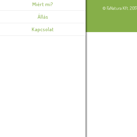
Miért mi?
© FaNatura Kft. 201
Állás
Kapcsolat