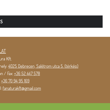
TS
LAT
ura Kft.
hely:
4025 Debrecen, Salétrom utca 5. (térkép)
on / Fax:
+36 52 447 578
:
+36 70 94 95 169
l:
fanaturakft@gmail.com