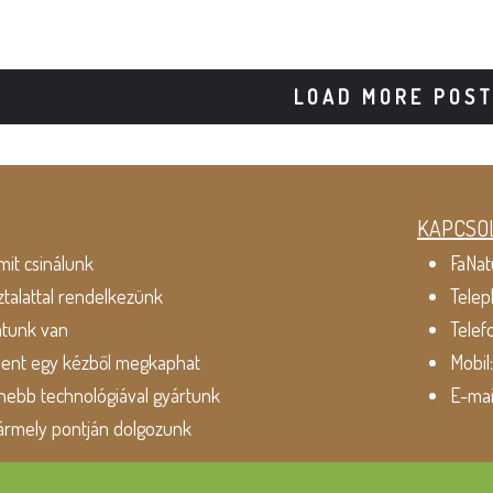
LOAD MORE POS
KAPCSO
mit csinálunk
FaNat
ztalattal rendelkezünk
Telep
atunk van
Telef
dent egy kézből megkaphat
Mobil
ebb technológiával gyártunk
E-mai
ármely pontján dolgozunk