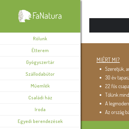
Rólunk
Étterem
MIÉRT MI?
Gyógyszertár
Szeretjük, a
Szállodabútor
30 év tapas
Műemlék
22 fős csap
Tőlünk min
Családi ház
A legmodern
Iroda
Az ország b
Egyedi berendezések