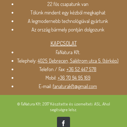
22 fős csapatunk van
Tőlünk mindent egy kézből megkaphat
A legmodernebb technológiával gyártunk
Az ország bármely pontján dolgozunk
KAPCSOLAT
FaNatura Kft.
Telephely:
4025 Debrecen, Salétrom utca 5. (térkép)
Telefon / Fax:
+36 52 447 578
Mobil:
+36 70 94 95 169
E-mail:
fanaturakft@gmail.com
© FaNatura Kft. 2017 Készítette és üzemelteti: ASL, Ahol
segítségre lelsz.
Facebook