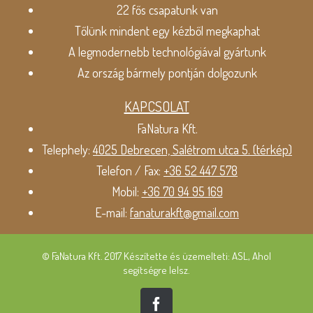
22 fős csapatunk van
Tőlünk mindent egy kézből megkaphat
A legmodernebb technológiával gyártunk
Az ország bármely pontján dolgozunk
KAPCSOLAT
FaNatura Kft.
Telephely:
4025 Debrecen, Salétrom utca 5. (térkép)
Telefon / Fax:
+36 52 447 578
Mobil:
+36 70 94 95 169
E-mail:
fanaturakft@gmail.com
© FaNatura Kft. 2017 Készítette és üzemelteti: ASL, Ahol
segítségre lelsz.
Facebook