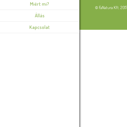
Miért mi?
© FaNatura Kft. 201
Állás
Kapcsolat