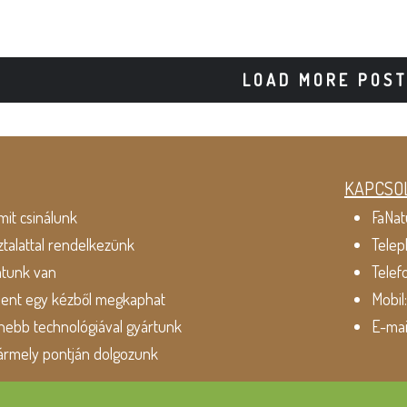
LOAD MORE POS
KAPCSO
mit csinálunk
FaNat
ztalattal rendelkezünk
Telep
atunk van
Telef
dent egy kézből megkaphat
Mobil
ebb technológiával gyártunk
E-mai
ármely pontján dolgozunk