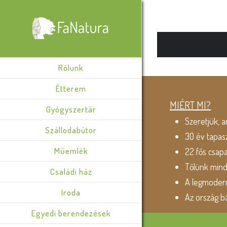
Rólunk
Étterem
MIÉRT MI?
Gyógyszertár
Szeretjük, a
Szállodabútor
30 év tapas
Műemlék
22 fős csap
Tőlünk min
Családi ház
A legmodern
Iroda
Az ország b
Egyedi berendezések