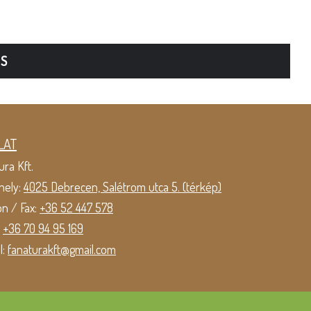
TS
LAT
ura Kft.
hely:
4025 Debrecen, Salétrom utca 5. (térkép)
on / Fax:
+36 52 447 578
:
+36 70 94 95 169
l:
fanaturakft@gmail.com