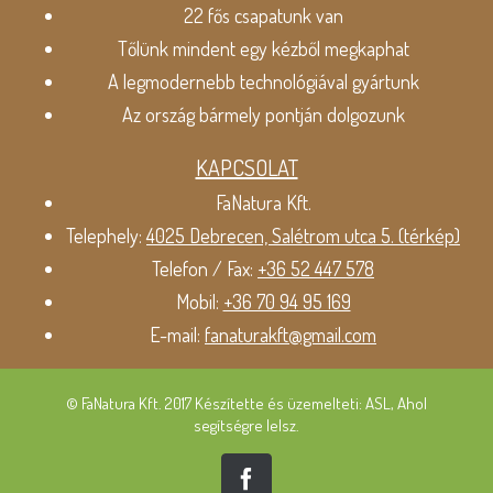
22 fős csapatunk van
Tőlünk mindent egy kézből megkaphat
A legmodernebb technológiával gyártunk
Az ország bármely pontján dolgozunk
KAPCSOLAT
FaNatura Kft.
Telephely:
4025 Debrecen, Salétrom utca 5. (térkép)
Telefon / Fax:
+36 52 447 578
Mobil:
+36 70 94 95 169
E-mail:
fanaturakft@gmail.com
© FaNatura Kft. 2017 Készítette és üzemelteti: ASL, Ahol
segítségre lelsz.
Facebook