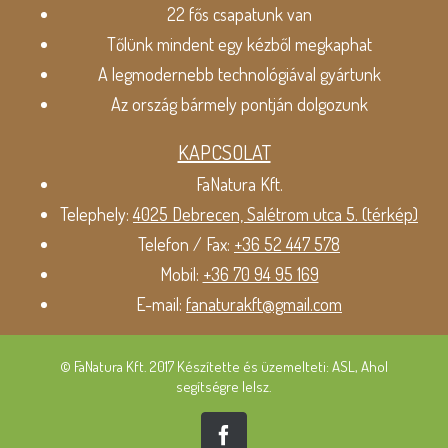
22 fős csapatunk van
Tőlünk mindent egy kézből megkaphat
A legmodernebb technológiával gyártunk
Az ország bármely pontján dolgozunk
KAPCSOLAT
FaNatura Kft.
Telephely:
4025 Debrecen, Salétrom utca 5. (térkép)
Telefon / Fax:
+36 52 447 578
Mobil:
+36 70 94 95 169
E-mail:
fanaturakft@gmail.com
© FaNatura Kft. 2017 Készítette és üzemelteti: ASL, Ahol
segítségre lelsz.
Facebook