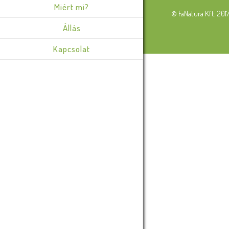
Miért mi?
© FaNatura Kft. 201
Állás
Kapcsolat