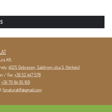
TS
LAT
ura Kft.
hely:
4025 Debrecen, Salétrom utca 5. (térkép)
on / Fax:
+36 52 447 578
:
+36 70 94 95 169
l:
fanaturakft@gmail.com