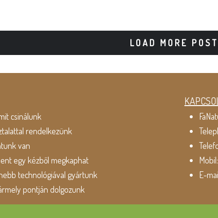
LOAD MORE POS
KAPCSO
mit csinálunk
FaNat
ztalattal rendelkezünk
Telep
atunk van
Telef
dent egy kézből megkaphat
Mobil
ebb technológiával gyártunk
E-mai
ármely pontján dolgozunk