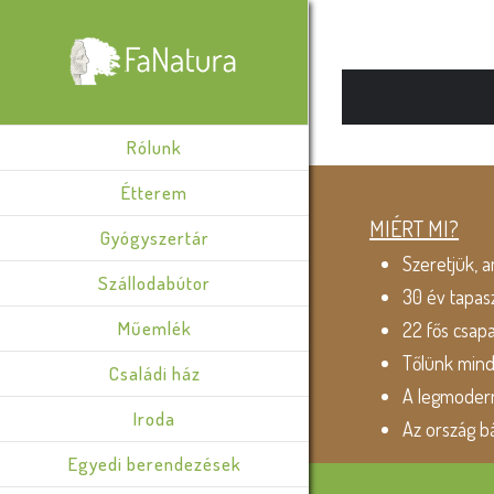
Rólunk
Étterem
MIÉRT MI?
Gyógyszertár
Szeretjük, a
Szállodabútor
30 év tapas
Műemlék
22 fős csap
Tőlünk min
Családi ház
A legmodern
Iroda
Az ország b
Egyedi berendezések