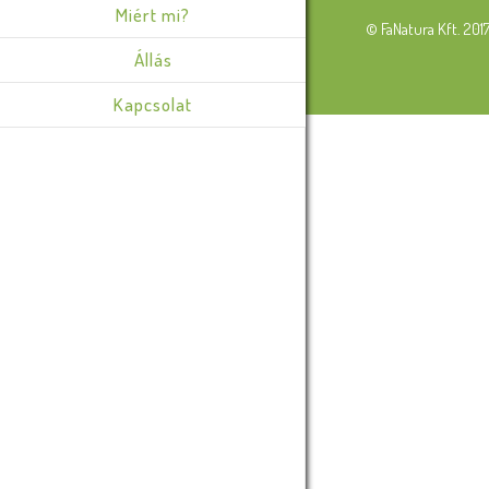
Miért mi?
© FaNatura Kft. 201
Állás
Kapcsolat