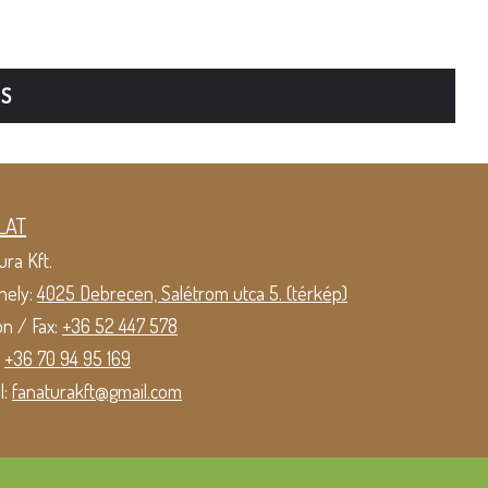
TS
LAT
ura Kft.
hely:
4025 Debrecen, Salétrom utca 5. (térkép)
on / Fax:
+36 52 447 578
:
+36 70 94 95 169
l:
fanaturakft@gmail.com