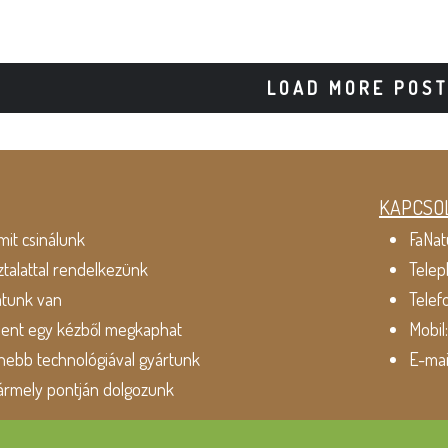
LOAD MORE POS
KAPCSO
mit csinálunk
FaNat
ztalattal rendelkezünk
Telep
atunk van
Telef
dent egy kézből megkaphat
Mobil
ebb technológiával gyártunk
E-mai
ármely pontján dolgozunk