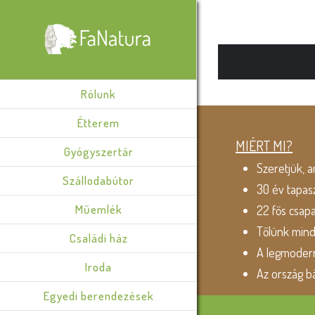
Rólunk
Étterem
MIÉRT MI?
Gyógyszertár
Szeretjük, a
Szállodabútor
30 év tapas
Műemlék
22 fős csap
Tőlünk min
Családi ház
A legmodern
Iroda
Az ország b
Egyedi berendezések