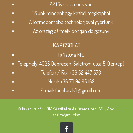
22 fős csapatunk van
Tőlünk mindent egy kézből megkaphat
A legmodernebb technológiával gyártunk
Az ország bármely pontján dolgozunk
KAPCSOLAT
FaNatura Kft.
Telephely:
4025 Debrecen, Salétrom utca 5. (térkép)
Telefon / Fax:
+36 52 447 578
Mobil:
+36 70 94 95 169
E-mail:
fanaturakft@gmail.com
© FaNatura Kft. 2017 Készítette és üzemelteti: ASL, Ahol
segítségre lelsz.
Facebook