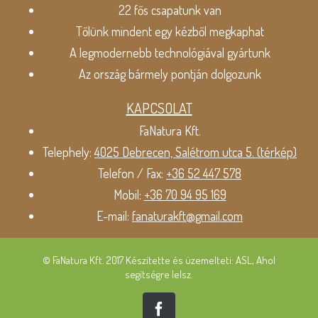
22 fős csapatunk van
Tőlünk mindent egy kézből megkaphat
A legmodernebb technológiával gyártunk
Az ország bármely pontján dolgozunk
KAPCSOLAT
FaNatura Kft.
Telephely:
4025 Debrecen, Salétrom utca 5. (térkép)
Telefon / Fax:
+36 52 447 578
Mobil:
+36 70 94 95 169
E-mail:
fanaturakft@gmail.com
© FaNatura Kft. 2017 Készítette és üzemelteti: ASL, Ahol
segítségre lelsz.
Facebook