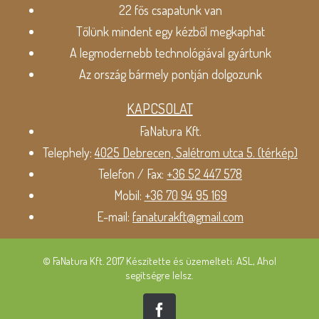
22 fős csapatunk van
Tőlünk mindent egy kézből megkaphat
A legmodernebb technológiával gyártunk
Az ország bármely pontján dolgozunk
KAPCSOLAT
FaNatura Kft.
Telephely:
4025 Debrecen, Salétrom utca 5. (térkép)
Telefon / Fax:
+36 52 447 578
Mobil:
+36 70 94 95 169
E-mail:
fanaturakft@gmail.com
© FaNatura Kft. 2017 Készítette és üzemelteti: ASL, Ahol
segítségre lelsz.
Facebook