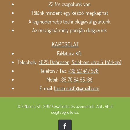
22 fős csapatunk van
Tőlünk mindent egy kézből megkaphat
A legmodernebb technológiával gyártunk
Az ország bármely pontján dolgozunk
KAPCSOLAT
FaNatura Kft.
Telephely:
4025 Debrecen, Salétrom utca 5. (térkép)
Telefon / Fax:
+36 52 447 578
Mobil:
+36 70 94 95 169
E-mail:
fanaturakft@gmail.com
© FaNatura Kft. 2017 Készítette és üzemelteti: ASL, Ahol
segítségre lelsz.
Facebook