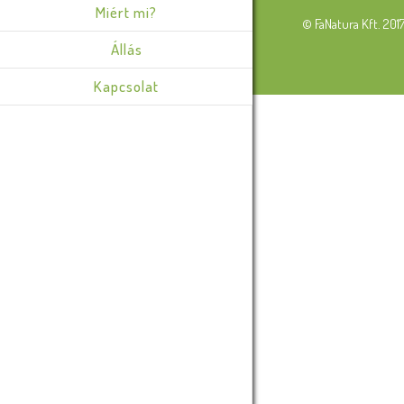
Miért mi?
© FaNatura Kft. 201
Állás
Kapcsolat