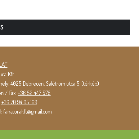
TS
LAT
ura Kft.
hely:
4025 Debrecen, Salétrom utca 5. (térkép)
on / Fax:
+36 52 447 578
:
+36 70 94 95 169
l:
fanaturakft@gmail.com