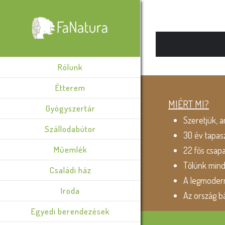
Rólunk
Étterem
MIÉRT MI?
Gyógyszertár
Szeretjük, a
Szállodabútor
30 év tapas
Műemlék
22 fős csap
Tőlünk min
Családi ház
A legmodern
Iroda
Az ország b
Egyedi berendezések