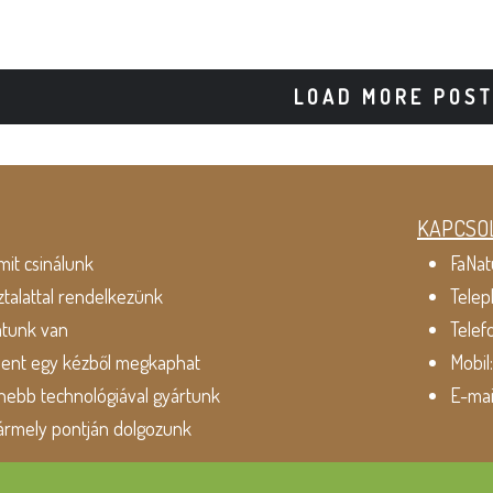
LOAD MORE POS
KAPCSO
mit csinálunk
FaNat
ztalattal rendelkezünk
Telep
atunk van
Telef
dent egy kézből megkaphat
Mobil
ebb technológiával gyártunk
E-mai
ármely pontján dolgozunk