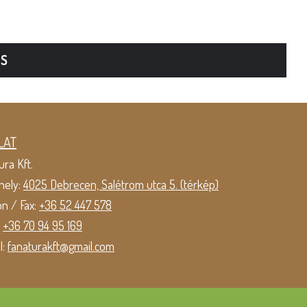
TS
LAT
ura Kft.
hely:
4025 Debrecen, Salétrom utca 5. (térkép)
on / Fax:
+36 52 447 578
:
+36 70 94 95 169
l:
fanaturakft@gmail.com