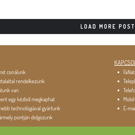
LOAD MORE POS
KAPCSO
mit csinálunk
FaNat
ztalattal rendelkezünk
Telep
atunk van
Telef
dent egy kézből megkaphat
Mobil
ebb technológiával gyártunk
E-mai
ármely pontján dolgozunk