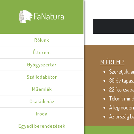
Rólunk
Étterem
MIÉRT MI?
Gyógyszertár
Szeretjük, a
Szállodabútor
30 év tapas
Műemlék
22 fős csap
Tőlünk min
Családi ház
A legmodern
Iroda
Az ország b
Egyedi berendezések