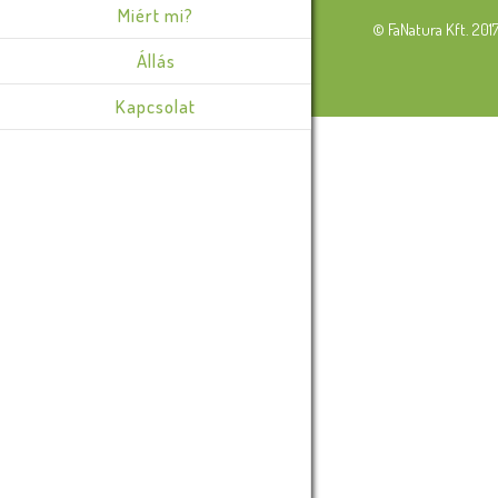
Miért mi?
© FaNatura Kft. 201
Állás
Kapcsolat