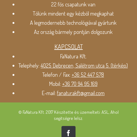
22 fős csapatunk van
Tőlünk mindent egy kézből megkaphat
A legmodernebb technológiával gyártunk
Az ország bármely pontján dolgozunk
KAPCSOLAT
FaNatura Kft.
Telephely:
4025 Debrecen, Salétrom utca 5. (térkép)
Telefon / Fax:
+36 52 447 578
Mobil:
+36 70 94 95 169
E-mail:
fanaturakft@gmail.com
© FaNatura Kft. 2017 Készítette és üzemelteti: ASL, Ahol
segítségre lelsz.
Facebook