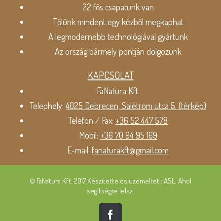
22 fős csapatunk van
Tőlünk mindent egy kézből megkaphat
A legmodernebb technológiával gyártunk
Az ország bármely pontján dolgozunk
KAPCSOLAT
FaNatura Kft.
Telephely:
4025 Debrecen, Salétrom utca 5. (térkép)
Telefon / Fax:
+36 52 447 578
Mobil:
+36 70 94 95 169
E-mail:
fanaturakft@gmail.com
© FaNatura Kft. 2017 Készítette és üzemelteti: ASL, Ahol
segítségre lelsz.
Facebook