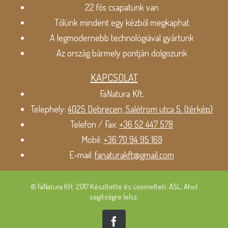
22 fős csapatunk van
Tőlünk mindent egy kézből megkaphat
A legmodernebb technológiával gyártunk
Az ország bármely pontján dolgozunk
KAPCSOLAT
FaNatura Kft.
Telephely:
4025 Debrecen, Salétrom utca 5. (térkép)
Telefon / Fax:
+36 52 447 578
Mobil:
+36 70 94 95 169
E-mail:
fanaturakft@gmail.com
© FaNatura Kft. 2017 Készítette és üzemelteti: ASL, Ahol
segítségre lelsz.
Facebook