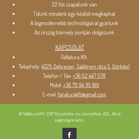
22 fős csapatunk van
Tőlünk mindent egy kézből megkaphat
A legmodernebb technológiával gyártunk
Az ország bármely pontján dolgozunk
KAPCSOLAT
FaNatura Kft.
Telephely:
4025 Debrecen, Salétrom utca 5. (térkép)
Telefon / Fax:
+36 52 447 578
Mobil:
+36 70 94 95 169
E-mail:
fanaturakft@gmail.com
© FaNatura Kft. 2017 Készítette és üzemelteti: ASL, Ahol
segítségre lelsz.
Facebook