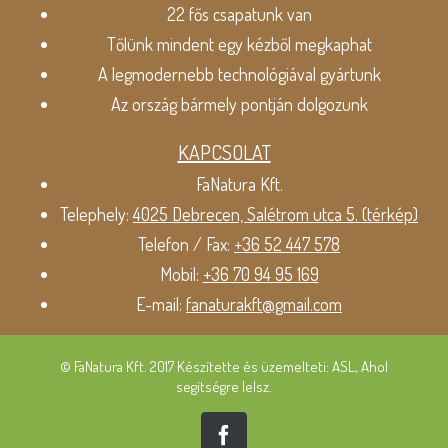
22 fős csapatunk van
Tőlünk mindent egy kézből megkaphat
A legmodernebb technológiával gyártunk
Az ország bármely pontján dolgozunk
KAPCSOLAT
FaNatura Kft.
Telephely:
4025 Debrecen, Salétrom utca 5. (térkép)
Telefon / Fax:
+36 52 447 578
Mobil:
+36 70 94 95 169
E-mail:
fanaturakft@gmail.com
© FaNatura Kft. 2017 Készítette és üzemelteti: ASL, Ahol
segítségre lelsz.
Facebook