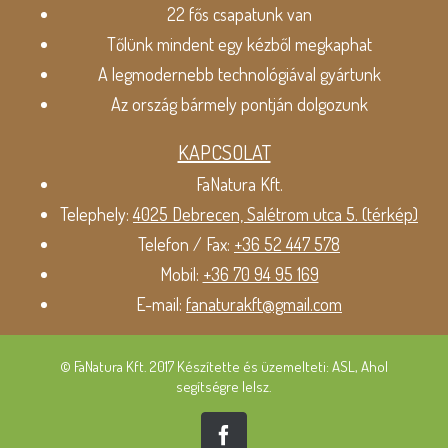
22 fős csapatunk van
Tőlünk mindent egy kézből megkaphat
A legmodernebb technológiával gyártunk
Az ország bármely pontján dolgozunk
KAPCSOLAT
FaNatura Kft.
Telephely:
4025 Debrecen, Salétrom utca 5. (térkép)
Telefon / Fax:
+36 52 447 578
Mobil:
+36 70 94 95 169
E-mail:
fanaturakft@gmail.com
© FaNatura Kft. 2017 Készítette és üzemelteti: ASL, Ahol
segítségre lelsz.
Facebook