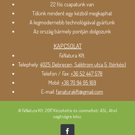
22 fős csapatunk van
Tőlünk mindent egy kézből megkaphat
A legmodernebb technológiával gyártunk
Az ország bármely pontján dolgozunk
KAPCSOLAT
FaNatura Kft.
Telephely:
4025 Debrecen, Salétrom utca 5. (térkép)
Telefon / Fax:
+36 52 447 578
Mobil:
+36 70 94 95 169
E-mail:
fanaturakft@gmail.com
© FaNatura Kft. 2017 Készítette és üzemelteti: ASL, Ahol
segítségre lelsz.
Facebook