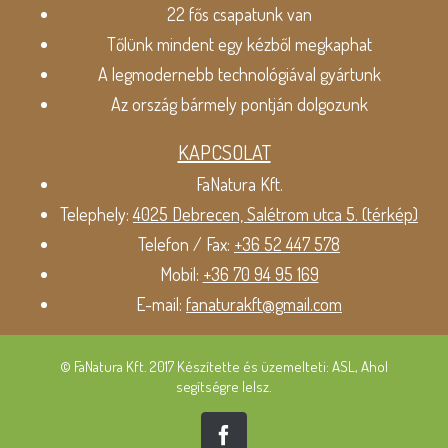
22 fős csapatunk van
Tőlünk mindent egy kézből megkaphat
A legmodernebb technológiával gyártunk
Az ország bármely pontján dolgozunk
KAPCSOLAT
FaNatura Kft.
Telephely:
4025 Debrecen, Salétrom utca 5. (térkép)
Telefon / Fax:
+36 52 447 578
Mobil:
+36 70 94 95 169
E-mail:
fanaturakft@gmail.com
© FaNatura Kft. 2017 Készítette és üzemelteti: ASL, Ahol
segítségre lelsz.
Facebook