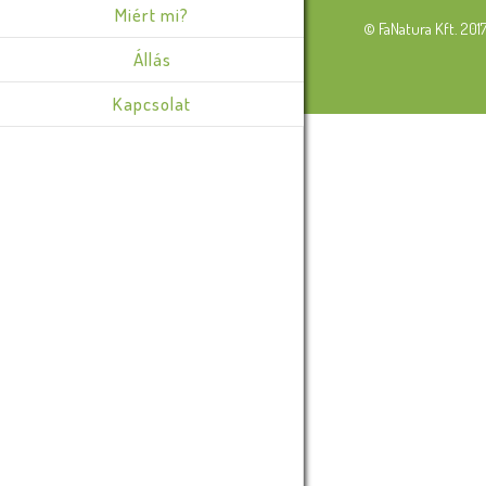
Miért mi?
© FaNatura Kft. 201
Állás
Kapcsolat