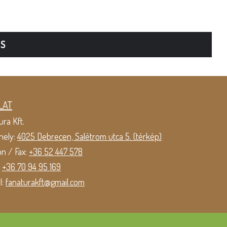
TS
LAT
ura Kft.
hely:
4025 Debrecen, Salétrom utca 5. (térkép)
on / Fax:
+36 52 447 578
:
+36 70 94 95 169
l:
fanaturakft@gmail.com