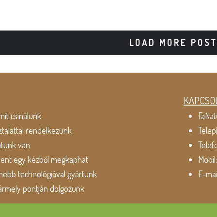
LOAD MORE POS
KAPCSO
mit csinálunk
FaNat
ztalattal rendelkezünk
Telep
atunk van
Telef
dent egy kézből megkaphat
Mobil
ebb technológiával gyártunk
E-mai
ármely pontján dolgozunk