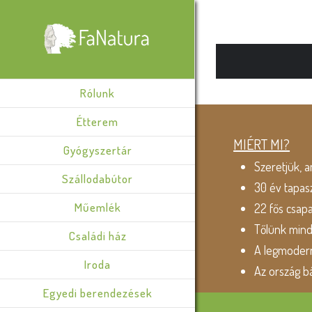
Rólunk
Étterem
MIÉRT MI?
Gyógyszertár
Szeretjük, a
Szállodabútor
30 év tapas
Műemlék
22 fős csap
Tőlünk min
Családi ház
A legmodern
Iroda
Az ország b
Egyedi berendezések