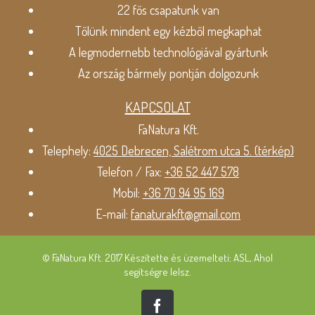
22 fős csapatunk van
Tőlünk mindent egy kézből megkaphat
A legmodernebb technológiával gyártunk
Az ország bármely pontján dolgozunk
KAPCSOLAT
FaNatura Kft.
Telephely:
4025 Debrecen, Salétrom utca 5. (térkép)
Telefon / Fax:
+36 52 447 578
Mobil:
+36 70 94 95 169
E-mail:
fanaturakft@gmail.com
© FaNatura Kft. 2017 Készítette és üzemelteti: ASL, Ahol
segítségre lelsz.
Facebook