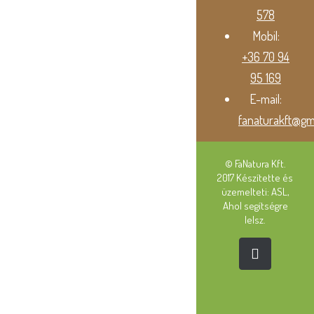
578
Mobil:
+36 70 94
95 169
E-mail:
fanaturakft@gm
© FaNatura Kft.
2017 Készítette és
üzemelteti: ASL,
Ahol segítségre
lelsz.
Facebook