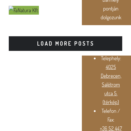
pontján
dolgozunk
KAPCSOLAT
FaNatura
LOAD MORE POSTS
Kft.
Telephely:
4025
Debrecen,
Salétrom
utca 5.
(térkép)
Telefon /
Fax:
+36 52 447