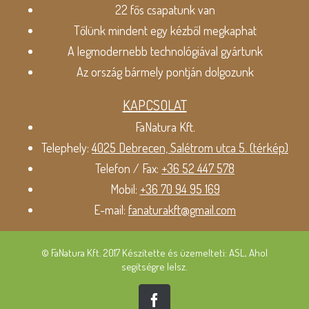
22 fős csapatunk van
Tőlünk mindent egy kézből megkaphat
A legmodernebb technológiával gyártunk
Az ország bármely pontján dolgozunk
KAPCSOLAT
FaNatura Kft.
Telephely:
4025 Debrecen, Salétrom utca 5. (térkép)
Telefon / Fax:
+36 52 447 578
Mobil:
+36 70 94 95 169
E-mail:
fanaturakft@gmail.com
© FaNatura Kft. 2017 Készítette és üzemelteti: ASL, Ahol
segítségre lelsz.
Facebook