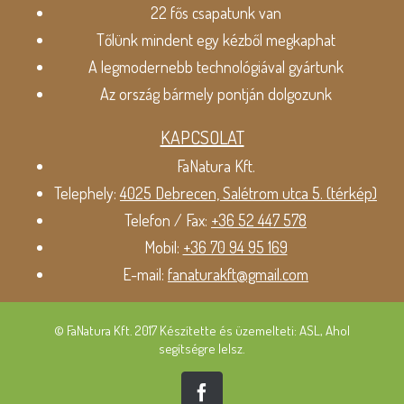
22 fős csapatunk van
Tőlünk mindent egy kézből megkaphat
A legmodernebb technológiával gyártunk
Az ország bármely pontján dolgozunk
KAPCSOLAT
FaNatura Kft.
Telephely:
4025 Debrecen, Salétrom utca 5. (térkép)
Telefon / Fax:
+36 52 447 578
Mobil:
+36 70 94 95 169
E-mail:
fanaturakft@gmail.com
© FaNatura Kft. 2017 Készítette és üzemelteti: ASL, Ahol
segítségre lelsz.
Facebook