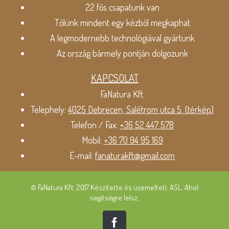
22 fős csapatunk van
Tőlünk mindent egy kézből megkaphat
A legmodernebb technológiával gyártunk
Az ország bármely pontján dolgozunk
KAPCSOLAT
FaNatura Kft.
Telephely:
4025 Debrecen, Salétrom utca 5. (térkép)
Telefon / Fax:
+36 52 447 578
Mobil:
+36 70 94 95 169
E-mail:
fanaturakft@gmail.com
© FaNatura Kft. 2017 Készítette és üzemelteti: ASL, Ahol
segítségre lelsz.
Facebook