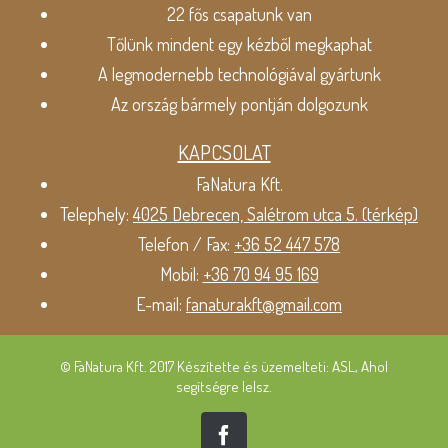
22 fős csapatunk van
Tőlünk mindent egy kézből megkaphat
A legmodernebb technológiával gyártunk
Az ország bármely pontján dolgozunk
KAPCSOLAT
FaNatura Kft.
Telephely:
4025 Debrecen, Salétrom utca 5. (térkép)
Telefon / Fax:
+36 52 447 578
Mobil:
+36 70 94 95 169
E-mail:
fanaturakft@gmail.com
© FaNatura Kft. 2017 Készítette és üzemelteti: ASL, Ahol
segítségre lelsz.
Facebook