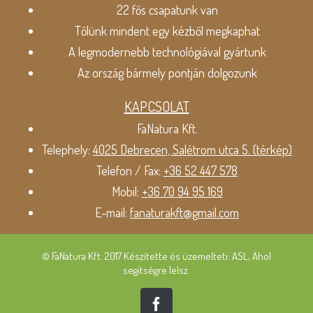
22 fős csapatunk van
Tőlünk mindent egy kézből megkaphat
A legmodernebb technológiával gyártunk
Az ország bármely pontján dolgozunk
KAPCSOLAT
FaNatura Kft.
Telephely:
4025 Debrecen, Salétrom utca 5. (térkép)
Telefon / Fax:
+36 52 447 578
Mobil:
+36 70 94 95 169
E-mail:
fanaturakft@gmail.com
© FaNatura Kft. 2017 Készítette és üzemelteti: ASL, Ahol
segítségre lelsz.
Facebook