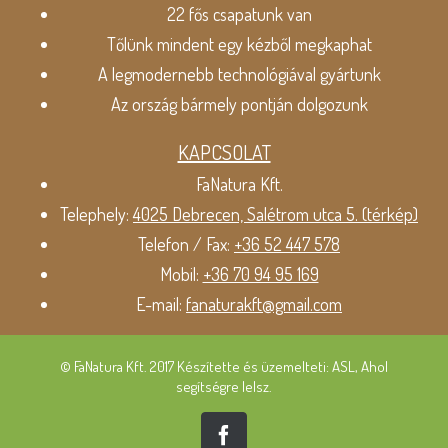
22 fős csapatunk van
Tőlünk mindent egy kézből megkaphat
A legmodernebb technológiával gyártunk
Az ország bármely pontján dolgozunk
KAPCSOLAT
FaNatura Kft.
Telephely:
4025 Debrecen, Salétrom utca 5. (térkép)
Telefon / Fax:
+36 52 447 578
Mobil:
+36 70 94 95 169
E-mail:
fanaturakft@gmail.com
© FaNatura Kft. 2017 Készítette és üzemelteti: ASL, Ahol
segítségre lelsz.
Facebook