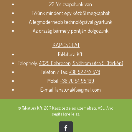
22 fős csapatunk van
Tőlünk mindent egy kézből megkaphat
A legmodernebb technológiával gyártunk
Az ország bármely pontján dolgozunk
KAPCSOLAT
FaNatura Kft.
Telephely:
4025 Debrecen, Salétrom utca 5. (térkép)
Telefon / Fax:
+36 52 447 578
Mobil:
+36 70 94 95 169
E-mail:
fanaturakft@gmail.com
© FaNatura Kft. 2017 Készítette és üzemelteti: ASL, Ahol
segítségre lelsz.
Facebook