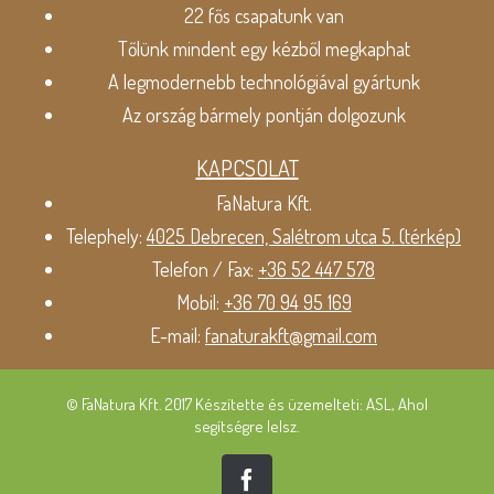
22 fős csapatunk van
Tőlünk mindent egy kézből megkaphat
A legmodernebb technológiával gyártunk
Az ország bármely pontján dolgozunk
KAPCSOLAT
FaNatura Kft.
Telephely:
4025 Debrecen, Salétrom utca 5. (térkép)
Telefon / Fax:
+36 52 447 578
Mobil:
+36 70 94 95 169
E-mail:
fanaturakft@gmail.com
© FaNatura Kft. 2017 Készítette és üzemelteti: ASL, Ahol
segítségre lelsz.
Facebook