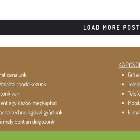
LOAD MORE POS
KAPCSO
mit csinálunk
FaNat
ztalattal rendelkezünk
Telep
atunk van
Telef
dent egy kézből megkaphat
Mobil
ebb technológiával gyártunk
E-mai
ármely pontján dolgozunk