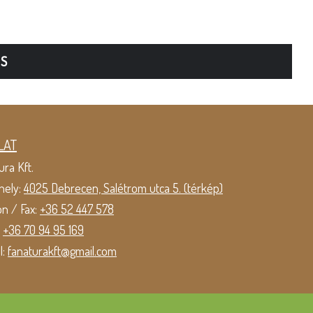
TS
LAT
ura Kft.
hely:
4025 Debrecen, Salétrom utca 5. (térkép)
on / Fax:
+36 52 447 578
:
+36 70 94 95 169
l:
fanaturakft@gmail.com