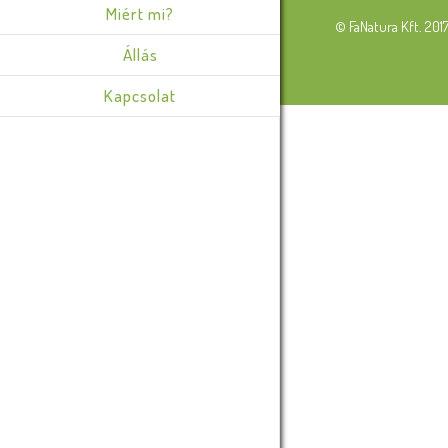
Miért mi?
© FaNatura Kft. 201
Állás
Kapcsolat