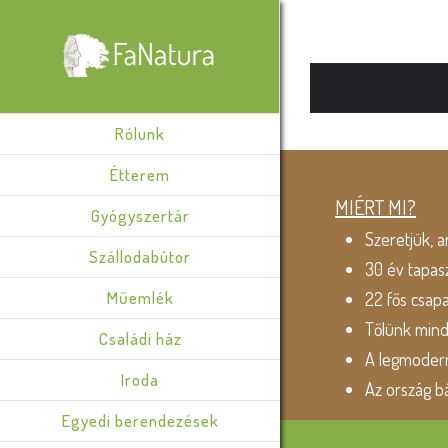
Rólunk
Étterem
MIÉRT MI?
Gyógyszertár
Szeretjük, a
Szállodabútor
30 év tapas
Műemlék
22 fős csap
Tőlünk min
Családi ház
A legmodern
Iroda
Az ország b
Egyedi berendezések