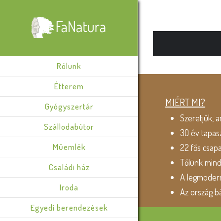
Rólunk
Étterem
MIÉRT MI?
Gyógyszertár
Szeretjük, a
Szállodabútor
30 év tapas
Műemlék
22 fős csap
Tőlünk min
Családi ház
A legmodern
Iroda
Az ország b
Egyedi berendezések