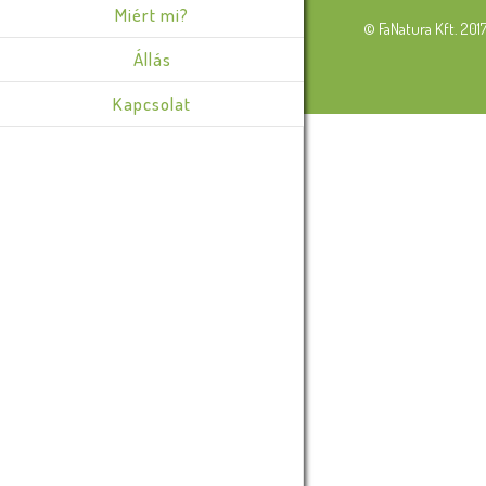
Miért mi?
© FaNatura Kft. 201
Állás
Kapcsolat