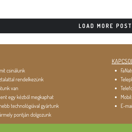
LOAD MORE POS
KAPCSO
mit csinálunk
FaNat
ztalattal rendelkezünk
Telep
atunk van
Telef
dent egy kézből megkaphat
Mobil
ebb technológiával gyártunk
E-mai
ármely pontján dolgozunk