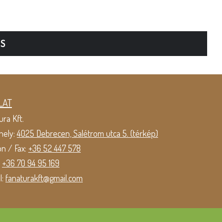
TS
LAT
ura Kft.
hely:
4025 Debrecen, Salétrom utca 5. (térkép)
on / Fax:
+36 52 447 578
:
+36 70 94 95 169
l:
fanaturakft@gmail.com